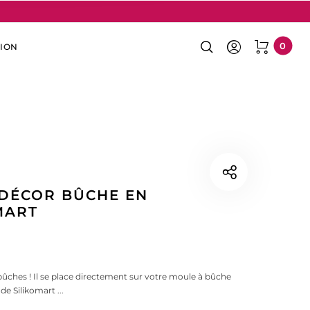
0
ION
0
 DÉCOR BÛCHE EN
OMART
ûches ! Il se place directement sur votre moule à bûche
e Silikomart ...