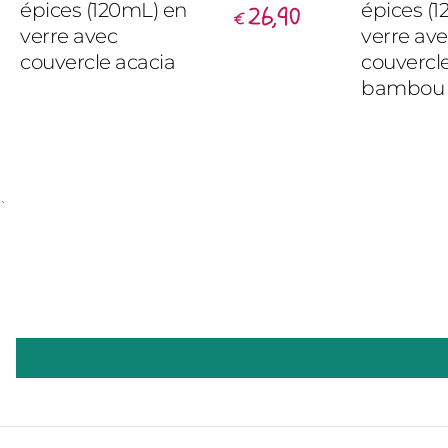
épices (120mL) en
épices (
26,90
€
verre avec
verre av
couvercle acacia
couvercl
bambou
`