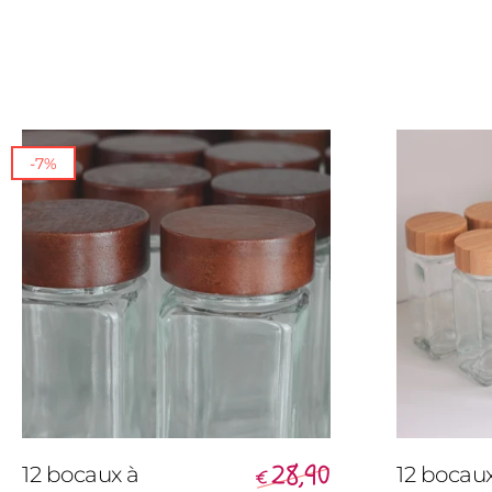
-7%
28,90
12 bocaux à
12 bocau
€