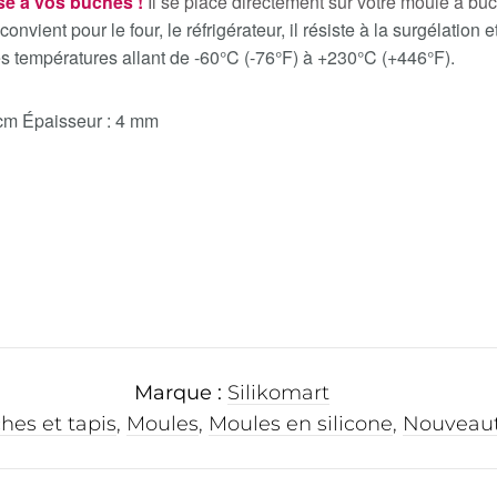
sé à vos bûches !
Il se place directement sur votre moule à bûc
onvient pour le four, le réfrigérateur, il résiste à la surgélation
s températures allant de -60°C (-76°F) à +230°C (+446°F).
5 cm Épaisseur : 4 mm
Marque :
Silikomart
hes et tapis
,
Moules
,
Moules en silicone
,
Nouveau