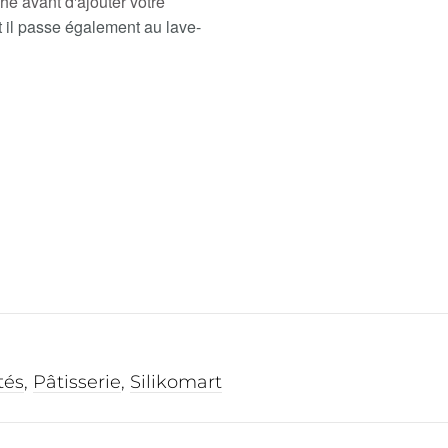
he avant d'ajouter votre
 et il passe également au lave-
tés
,
Pâtisserie
,
Silikomart