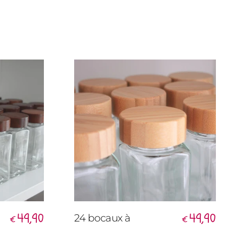
49,90
49,90
24 bocaux à
€
€